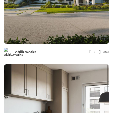
oblik.works
2
393