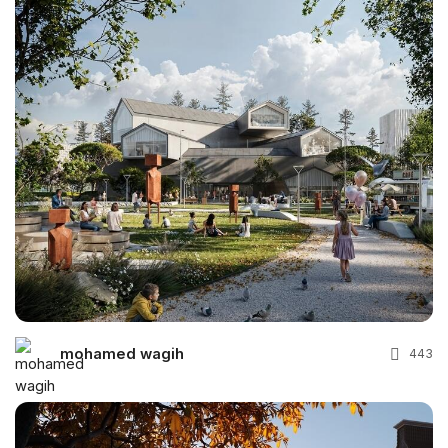
mohamed wagih
443