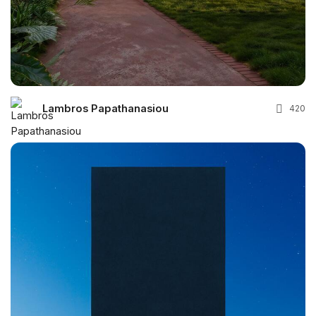
Lambros Papathanasiou
420