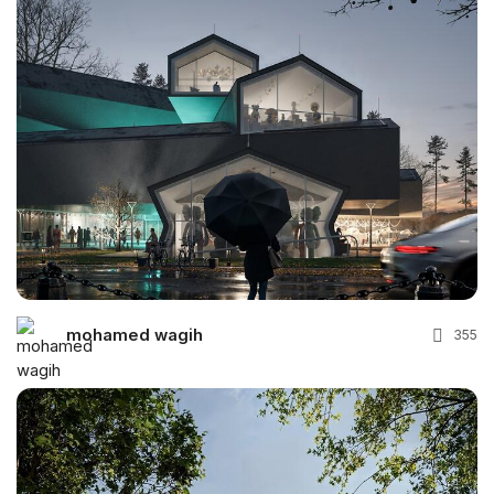
mohamed wagih
355