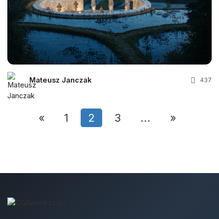
Mateusz Janczak
437
«
1
2
3
...
»