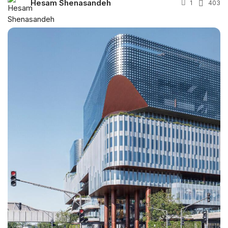
Hesam Shenasandeh
1
403