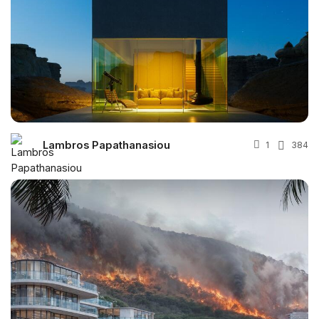
Lambros Papathanasiou
1
384