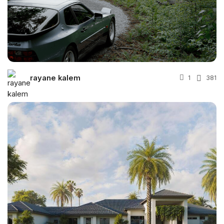
rayane kalem
1
381