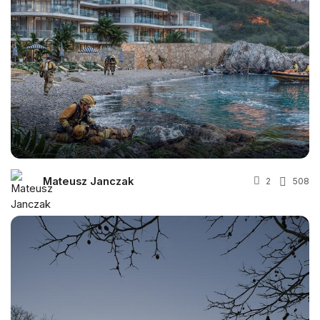
Mateusz Janczak
2
508